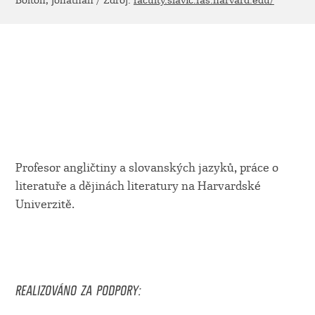
Bolton, Jonathan / Zdroj:
faculty.slavic.fas.harvard.edu/
Profesor angličtiny a slovanských jazyků, práce o
literatuře a dějinách literatury na Harvardské
Univerzitě.
REALIZOVÁNO ZA PODPORY: