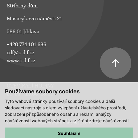
Stříbrný dům
Masarykovo náměstí 21
586 01 Jihlava
+420 774 101 686
cdf@c-d-f.cz
www.c-d-f.cz
OTEVÍRACÍ HODINY
Používáme soubory cookies
Po–Pá:
10.00–18.00
Tyto webové stránky používají soubory cookies a další
So:
na požádání
sledovací nástroje s cílem vylepšení uživatelského prostředí,
Ne:
na požádání
zobrazení přizpůsobeného obsahu a reklam, analýzy
návštěvnosti webových stránek a zjištění zdroje návštěvnosti.
Polední pauza ve všední dny a v sobotu 13:00 - 14:00.
Souhlasím