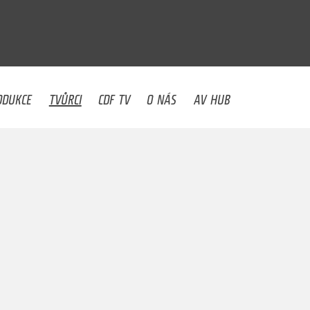
U
ODUKCE
TVŮRCI
CDF TV
O NÁS
AV HUB