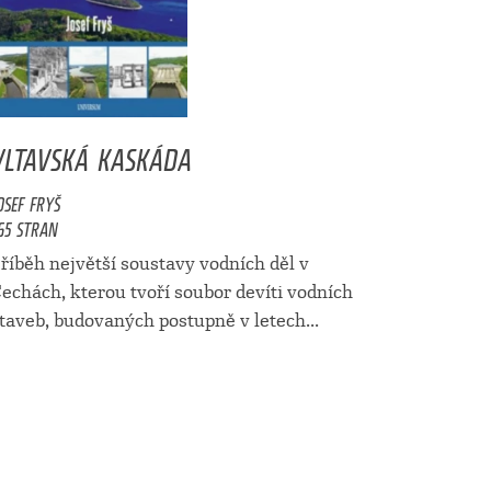
VLTAVSKÁ KASKÁDA
OSEF FRYŠ
65 STRAN
říběh největší soustavy vodních děl v
echách, kterou tvoří soubor devíti vodních
taveb, budovaných postupně v letech...