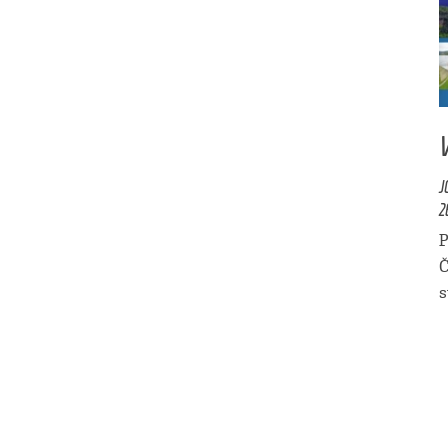
J
2
P
Č
s