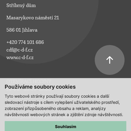
Stříbrný dům
Masarykovo náměstí 21
586 01 Jihlava
+420 774 101 686
cdf@c-d-f.cz
www.c-d-f.cz
OTEVÍRACÍ HODINY
Používáme soubory cookies
Po–Pá:
10.00–18.00
Tyto webové stránky používají soubory cookies a další
So:
na požádání
sledovací nástroje s cílem vylepšení uživatelského prostředí,
Ne:
na požádání
zobrazení přizpůsobeného obsahu a reklam, analýzy
návštěvnosti webových stránek a zjištění zdroje návštěvnosti.
Polední pauza ve všední dny a v sobotu 13:00 - 14:00.
Souhlasím