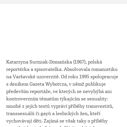
Katarzyna Surmiak-Domańska (1967), polská
reportérka a spisovatelka. Absolvovala romanistiku
na Varšavské univerzitě. Od roku 1995 spolupracuje
s deníkem Gazeta Wyborcza, v němž publikuje
především reportáže, ve kterých se nevyhýbá ani
kontroverzním tématům týkajícím se sexuality:
mnohé z jejích textů vypráví příběhy transvestitů,
transsexuálů či gayů a lesbických žen, kteří
vychovávají děti. Zajímá se však taky o příběhy