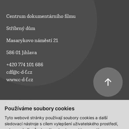
Centrum dokumentárního filmu
Stříbrný dům
Masarykovo náměstí 21
586 01 Jihlava
+420 774 101 686
cdf@c-d-f.cz
www.c-d-f.cz
OTEVÍRACÍ HODINY
Používáme soubory cookies
Po–Pá:
10.00–18.00
Tyto webové stránky používají soubory cookies a další
So:
na požádání
sledovací nástroje s cílem vylepšení uživatelského prostředí,
Ne:
na požádání