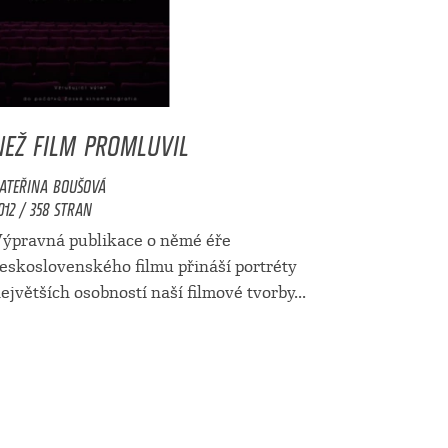
NEŽ FILM PROMLUVIL
ATEŘINA BOUŠOVÁ
012 / 358 STRAN
ýpravná publikace o němé éře
eskoslovenského filmu přináší portréty
ejvětších osobností naší filmové tvorby...