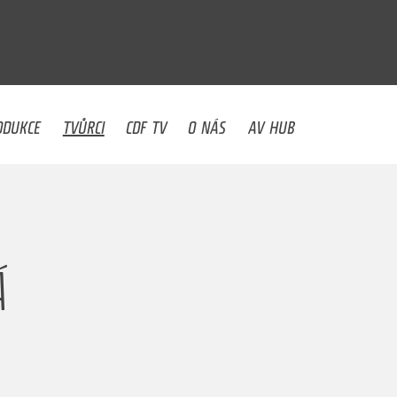
U
ODUKCE
TVŮRCI
CDF TV
O NÁS
AV HUB
Á