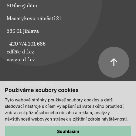
Stříbrný dům
Masarykovo náměstí 21
586 01 Jihlava
+420 774 101 686
cdf@c-d-f.cz
www.c-d-f.cz
OTEVÍRACÍ HODINY
Používáme soubory cookies
Po–Pá:
10.00–18.00
Tyto webové stránky používají soubory cookies a další
So:
na požádání
sledovací nástroje s cílem vylepšení uživatelského prostředí,
Ne:
na požádání
zobrazení přizpůsobeného obsahu a reklam, analýzy
návštěvnosti webových stránek a zjištění zdroje návštěvnosti.
Polední pauza ve všední dny a v sobotu 13:00 - 14:00.
Souhlasím