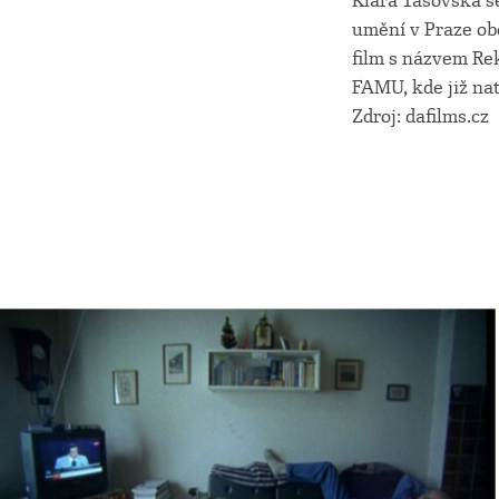
Klára Tasovská s
umění v Praze ob
film s názvem Re
FAMU, kde již na
Zdroj: dafilms.cz