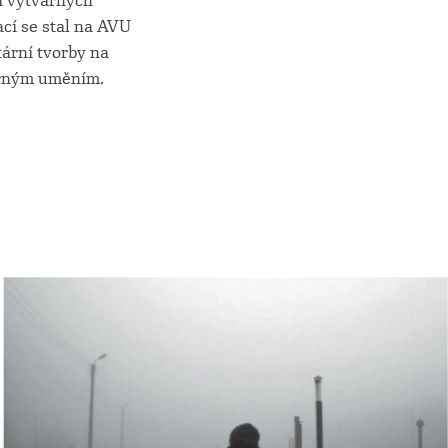
i výtvarných
cí se stal na AVU
ární tvorby na
varným uměním.