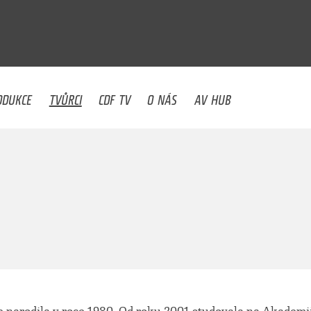
U
ODUKCE
TVŮRCI
CDF TV
O NÁS
AV HUB