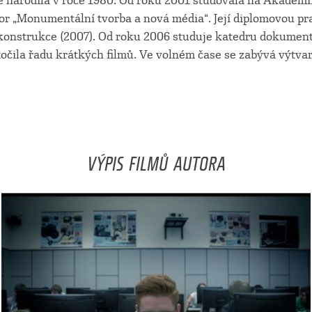
e narodila v roce 1980. Od roku 2001 studovala na Akademi
or „Monumentální tvorba a nová média“. Její diplomovou pra
konstrukce (2007). Od roku 2006 studuje katedru dokument
točila řadu krátkých filmů. Ve volném čase se zabývá výt
VÝPIS FILMŮ AUTORA