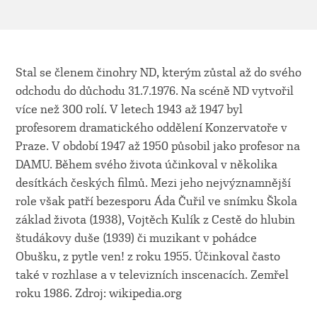
Stal se členem činohry ND, kterým zůstal až do svého
odchodu do důchodu 31.7.1976. Na scéně ND vytvořil
více než 300 rolí. V letech 1943 až 1947 byl
profesorem dramatického oddělení Konzervatoře v
Praze. V období 1947 až 1950 působil jako profesor na
DAMU. Během svého života účinkoval v několika
desítkách českých filmů. Mezi jeho nejvýznamnější
role však patří bezesporu Áda Čuřil ve snímku Škola
základ života (1938), Vojtěch Kulík z Cestě do hlubin
študákovy duše (1939) či muzikant v pohádce
Obušku, z pytle ven! z roku 1955. Účinkoval často
také v rozhlase a v televizních inscenacích. Zemřel
roku 1986. Zdroj: wikipedia.org