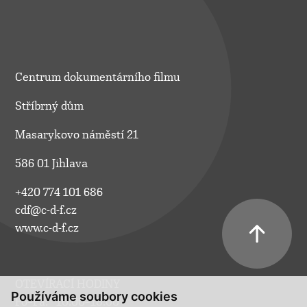
Centrum dokumentárního filmu
Stříbrný dům
Masarykovo náměstí 21
586 01 Jihlava
+420 774 101 686
cdf@c-d-f.cz
www.c-d-f.cz
OTEVÍRACÍ HODINY
Používáme soubory cookies
Po–Pá:
10.00–18.00