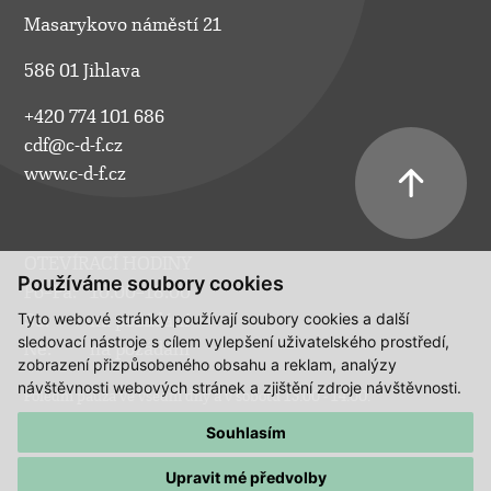
Masarykovo náměstí 21
586 01 Jihlava
+420 774 101 686
cdf@c-d-f.cz
www.c-d-f.cz
OTEVÍRACÍ HODINY
Používáme soubory cookies
Po–Pá:
10.00–18.00
Tyto webové stránky používají soubory cookies a další
So:
na požádání
sledovací nástroje s cílem vylepšení uživatelského prostředí,
Ne:
na požádání
zobrazení přizpůsobeného obsahu a reklam, analýzy
návštěvnosti webových stránek a zjištění zdroje návštěvnosti.
Polední pauza ve všední dny a v sobotu 13:00 - 14:00.
Souhlasím
Upravit mé předvolby