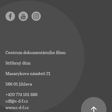
Centrum dokumentárního filmu
Stříbrný dům
Masarykovo náměstí 21
586 01 Jihlava
+420 774 101 686
cdf@c-d-f.cz
www.c-d-f.cz