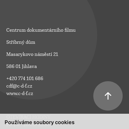
Centrum dokumentárního filmu
Stříbrný dům
Masarykovo náměstí 21
586 01 Jihlava
+420 774 101 686
cdf@c-d-f.cz
www.c-d-f.cz
OTEVÍRACÍ HODINY
Používáme soubory cookies
Po–Pá:
10.00–18.00