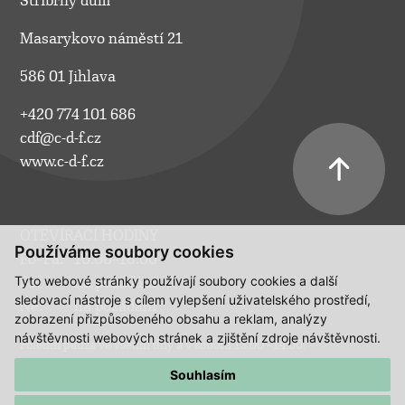
Stříbrný dům
Masarykovo náměstí 21
586 01 Jihlava
+420 774 101 686
cdf@c-d-f.cz
www.c-d-f.cz
OTEVÍRACÍ HODINY
Používáme soubory cookies
Po–Pá:
10.00–18.00
Tyto webové stránky používají soubory cookies a další
So:
na požádání
sledovací nástroje s cílem vylepšení uživatelského prostředí,
Ne:
na požádání
zobrazení přizpůsobeného obsahu a reklam, analýzy
návštěvnosti webových stránek a zjištění zdroje návštěvnosti.
Polední pauza ve všední dny a v sobotu 13:00 - 14:00.
Souhlasím