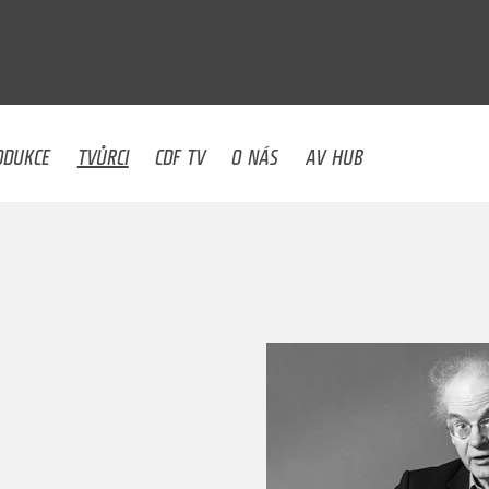
U
ODUKCE
TVŮRCI
CDF TV
O NÁS
AV HUB