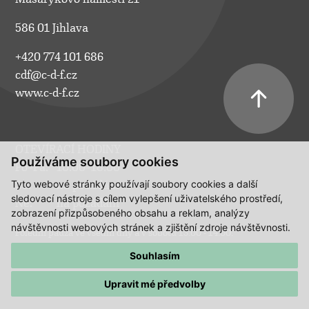
586 01 Jihlava
+420 774 101 686
cdf@c-d-f.cz
www.c-d-f.cz
OTEVÍRACÍ HODINY
Používáme soubory cookies
Po–Pá:
10.00–18.00
Tyto webové stránky používají soubory cookies a další
So:
na požádání
sledovací nástroje s cílem vylepšení uživatelského prostředí,
Ne:
na požádání
zobrazení přizpůsobeného obsahu a reklam, analýzy
návštěvnosti webových stránek a zjištění zdroje návštěvnosti.
Polední pauza ve všední dny a v sobotu 13:00 - 14:00.
Souhlasím
Upravit mé předvolby