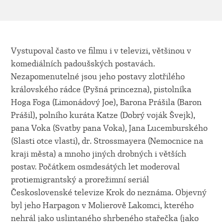
Vystupoval často ve filmu i v televizi, většinou v
komediálních padoušských postavách.
Nezapomenutelné jsou jeho postavy zlotřilého
královského rádce (Pyšná princezna), pistolníka
Hoga Foga (Limonádový Joe), Barona Prášila (Baron
Prášil), polního kuráta Katze (Dobrý voják Švejk),
pana Voka (Svatby pana Voka), Jana Lucemburského
(Slasti otce vlasti), dr. Strossmayera (Nemocnice na
kraji města) a mnoho jiných drobných i větších
postav. Počátkem osmdesátých let moderoval
protiemigrantský a prorežimní seriál
Československé televize Krok do neznáma. Objevný
byl jeho Harpagon v Molierově Lakomci, kterého
nehrál jako uslintaného shrbeného stařečka (jako