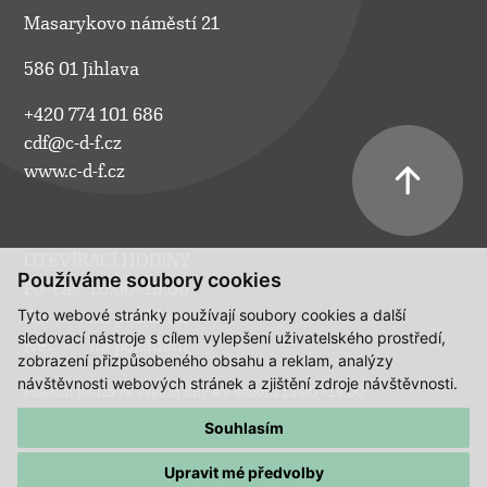
Masarykovo náměstí 21
586 01 Jihlava
+420 774 101 686
cdf@c-d-f.cz
www.c-d-f.cz
OTEVÍRACÍ HODINY
Používáme soubory cookies
Po–Pá:
10.00–18.00
Tyto webové stránky používají soubory cookies a další
So:
na požádání
sledovací nástroje s cílem vylepšení uživatelského prostředí,
Ne:
na požádání
zobrazení přizpůsobeného obsahu a reklam, analýzy
návštěvnosti webových stránek a zjištění zdroje návštěvnosti.
Polední pauza ve všední dny a v sobotu 13:00 - 14:00.
Souhlasím
Upravit mé předvolby