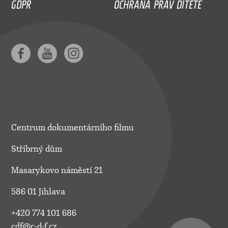
GDPR
OCHRANA PRÁV DÍTĚTE
Centrum dokumentárního filmu
Stříbrný dům
Masarykovo náměstí 21
586 01 Jihlava
+420 774 101 686
cdf@c-d-f.cz