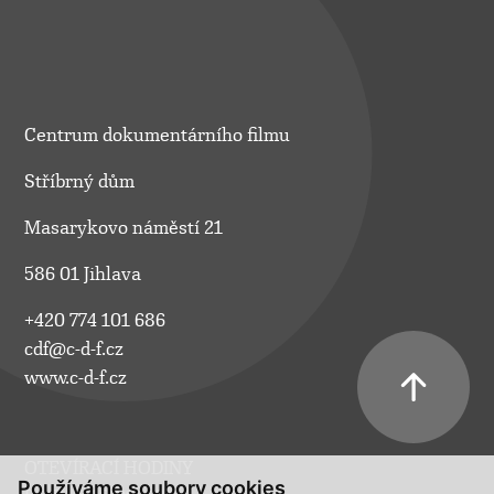
Centrum dokumentárního filmu
Stříbrný dům
Masarykovo náměstí 21
586 01 Jihlava
+420 774 101 686
cdf@c-d-f.cz
www.c-d-f.cz
OTEVÍRACÍ HODINY
Používáme soubory cookies