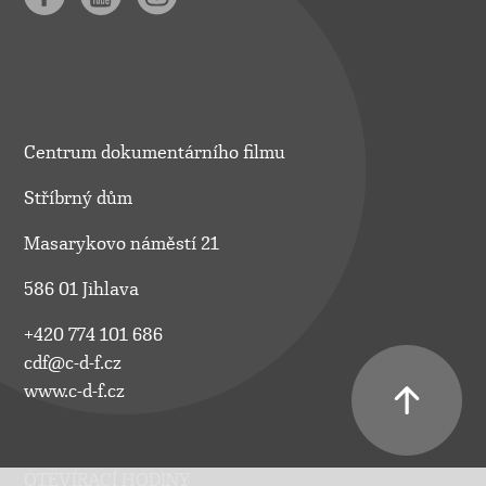
Centrum dokumentárního filmu
Stříbrný dům
Masarykovo náměstí 21
586 01 Jihlava
+420 774 101 686
cdf@c-d-f.cz
www.c-d-f.cz
OTEVÍRACÍ HODINY