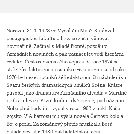
Narozen 31. 1. 1928 ve Vysokém Mýtě. Studoval
pedagogickou fakultu a brzy se začal věnovat
novinařině. Začínal v Mladé frontě, později v
Armádních novinách a pak patnáct let vedl literární
redakci Československého vojáka. V roce 1974 se
stal šéfredaktorem měsíčníku Gramorevue a od roku
1976 byl deset ročníků šéfredaktorem čtrnáctideníku
Svazu českých dramatických umělců Scéna. Krátce
působil jako dramaturg Armádního divadla v Martině
i v Čs. televizi. První knihu - dvě novely pod názvem
Nebe plné hedvábí - vydal v roce 1962 v nakl. Naše
vojsko. V Albatrosu mu vyšla novela Čertovo kolo a
Boj o perlu. Za románový přepis muzikálu Bosá
balada dostal r. 1980 nakladatelskou cenu.