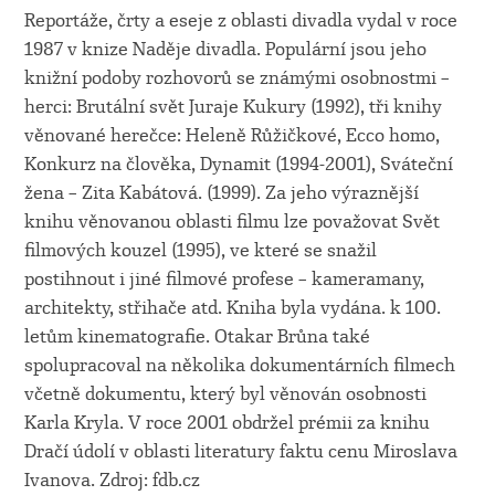
Reportáže, črty a eseje z oblasti divadla vydal v roce
1987 v knize Naděje divadla. Populární jsou jeho
knižní podoby rozhovorů se známými osobnostmi –
herci: Brutální svět Juraje Kukury (1992), tři knihy
věnované herečce: Heleně Růžičkové, Ecco homo,
Konkurz na člověka, Dynamit (1994-2001), Sváteční
žena – Zita Kabátová. (1999). Za jeho výraznější
knihu věnovanou oblasti filmu lze považovat Svět
filmových kouzel (1995), ve které se snažil
postihnout i jiné filmové profese – kameramany,
architekty, střihače atd. Kniha byla vydána. k 100.
letům kinematografie. Otakar Brůna také
spolupracoval na několika dokumentárních filmech
včetně dokumentu, který byl věnován osobnosti
Karla Kryla. V roce 2001 obdržel prémii za knihu
Dračí údolí v oblasti literatury faktu cenu Miroslava
Ivanova. Zdroj: fdb.cz