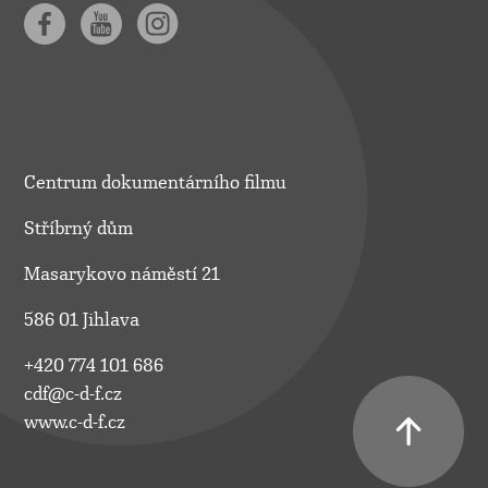
Centrum dokumentárního filmu
Stříbrný dům
Masarykovo náměstí 21
586 01 Jihlava
+420 774 101 686
cdf@c-d-f.cz
www.c-d-f.cz