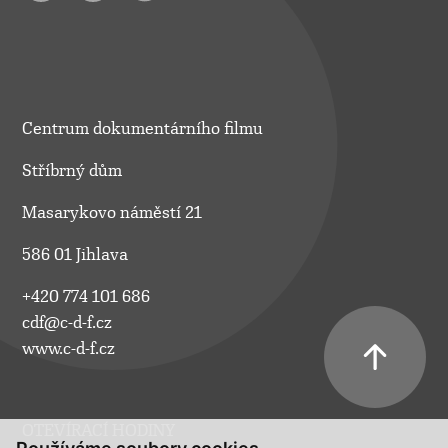
Centrum dokumentárního filmu
Stříbrný dům
Masarykovo náměstí 21
586 01 Jihlava
+420 774 101 686
cdf@c-d-f.cz
www.c-d-f.cz
OTEVÍRACÍ HODINY