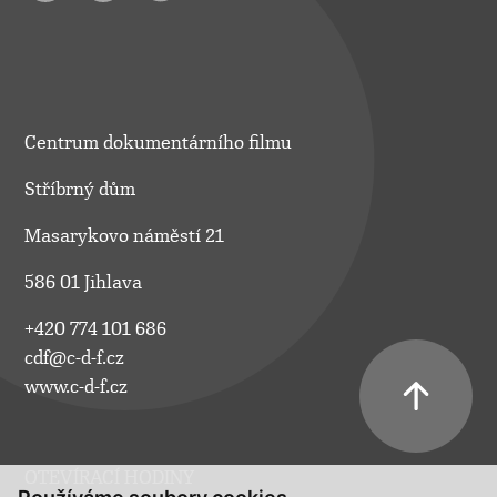
Centrum dokumentárního filmu
Stříbrný dům
Masarykovo náměstí 21
586 01 Jihlava
+420 774 101 686
cdf@c-d-f.cz
www.c-d-f.cz
OTEVÍRACÍ HODINY