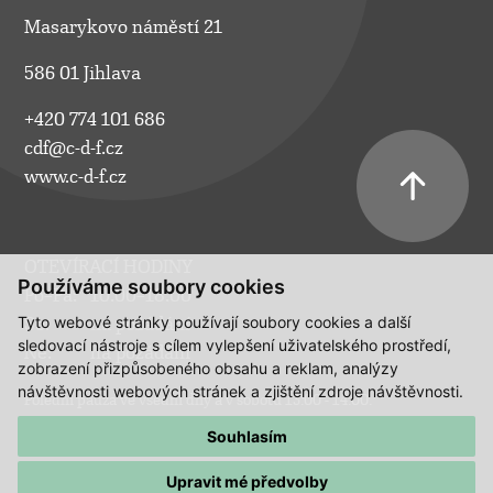
Masarykovo náměstí 21
586 01 Jihlava
+420 774 101 686
cdf@c-d-f.cz
www.c-d-f.cz
OTEVÍRACÍ HODINY
Používáme soubory cookies
Po–Pá:
10.00–18.00
Tyto webové stránky používají soubory cookies a další
So:
na požádání
sledovací nástroje s cílem vylepšení uživatelského prostředí,
Ne:
na požádání
zobrazení přizpůsobeného obsahu a reklam, analýzy
návštěvnosti webových stránek a zjištění zdroje návštěvnosti.
Polední pauza ve všední dny a v sobotu 13:00 - 14:00.
Souhlasím
Upravit mé předvolby