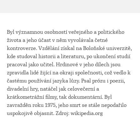
Byl významnou osobností veřejného a politického
života a jeho účast v něm vyvolávala četné
kontroverze. Vzdělání získal na Boloňské univerzitě,
kde studoval historii a literaturu, po ukončení studií
pracoval jako učitel. Hrdinové v jeho dílech jsou
zpravidla lidé žijící na okraji společnosti, což vedlo k
častému používání jazyka lůzy. Psal prózu i poezii,
divadelní hry, natáčel jak celovečerní a
krátkometrážní filmy, tak dokumentární. Byl
zavražděn roku 1975, jeho smrt se stále nepodařilo
uspokojivě objasnit. Zdroj: wikipedia.org