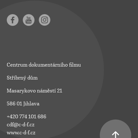
Centrum dokumentárního filmu
Stříbrný dům
Masarykovo náměstí 21
586 01 Jihlava
+420 774 101 686
cdf@c-d-f.cz
www.c-d-f.cz