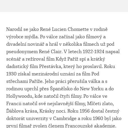
Narodil se jako René Lucien Chomette v rodině
výrobce mýdla. Po válce začínal jako filmový a
divadelní novinář a hrál v několika filmech už pod
pseudonymem René Clair. V letech 1922-1924 napsal
scénář a režíroval film Když Paříž spí a krátký
dadistický film Přestávka, který ho proslavil. Roku
1930 získal mezinárodní uznání za film Pod
střechami Paříže. Jeho práci přerušila válka a s
rodinou uprchl přes Španělsko do New Yorku a do
Hollywoodu, kde natočil čtyři filmy. Po válce ve
Francii natočil své nejslavnější filmy, Mlčeti zlato,
Ďáblova krása, Krásky noci. Roku 1956 dostal čestný
doktorát univerzity v Cambridge a roku 1960 byl jako
první filmař zvolen členem Francouzské akademie.