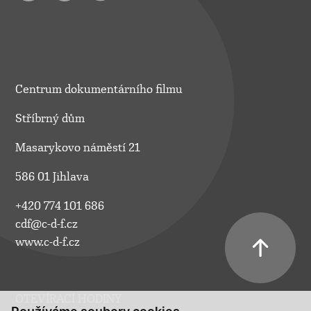
Centrum dokumentárního filmu
Stříbrný dům
Masarykovo náměstí 21
586 01 Jihlava
+420 774 101 686
cdf@c-d-f.cz
www.c-d-f.cz
OTEVÍRACÍ HODINY