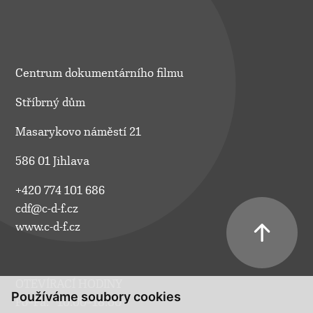
Centrum dokumentárního filmu
Stříbrný dům
Masarykovo náměstí 21
586 01 Jihlava
+420 774 101 686
cdf@c-d-f.cz
www.c-d-f.cz
OTEVÍRACÍ HODINY
Používáme soubory cookies
Po–Pá:
10.00–18.00