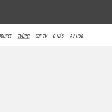
U
ODUKCE
TVŮRCI
CDF TV
O NÁS
AV HUB