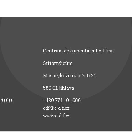
Centrum dokumentárního filmu
Stříbrný dům
Masarykovo náměstí 21
586 01 Jihlava
ÍTĚTE
+420 774 101 686
cdf@c-d-f.cz
www.c-d-f.cz