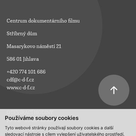
Centrum dokumentárního filmu
Stříbrný dům
Masarykovo náměstí 21
586 01 Jihlava
+420 774 101 686
cdf@c-d-f.cz
www.c-d-f.cz
OTEVÍRACÍ HODINY
Používáme soubory cookies
Po–Pá:
10.00–18.00
Tyto webové stránky používají soubory cookies a další
So:
na požádání
sledovací nástroje s cílem vylepšení uživatelského prostředí,