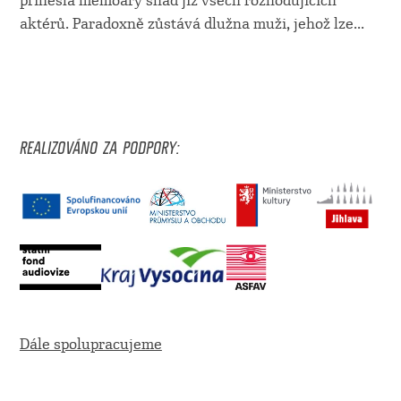
přinesla memoáry snad již všech rozhodujících
aktérů. Paradoxně zůstává dlužna muži, jehož lze...
REALIZOVÁNO ZA PODPORY:
Dále spolupracujeme