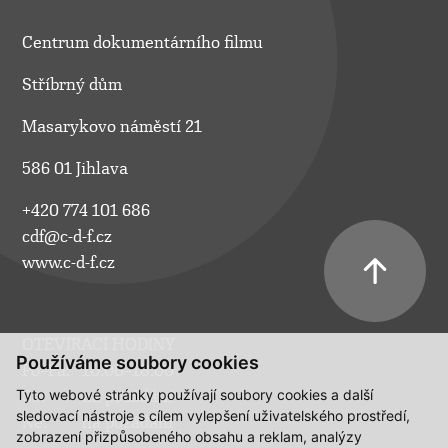
Centrum dokumentárního filmu
Stříbrný dům
Masarykovo náměstí 21
586 01 Jihlava
+420 774 101 686
cdf@c-d-f.cz
www.c-d-f.cz
OTEVÍRACÍ HODINY
Používáme soubory cookies
Po–Pá:
10.00–18.00
Tyto webové stránky používají soubory cookies a další
So:
na požádání
sledovací nástroje s cílem vylepšení uživatelského prostředí,
Ne:
na požádání
zobrazení přizpůsobeného obsahu a reklam, analýzy