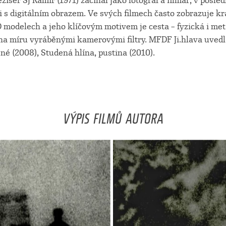
isér SJ Ramir (1971) začínal jako fotograf a filmař, v posle
i s digitálním obrazem. Ve svých filmech často zobrazuje kr
 modelech a jeho klíčovým motivem je cesta – fyzická i met
na míru vyráběnými kamerovými filtry. MFDF Ji.hlava uvedl
né (2008), Studená hlína, pustina (2010).
VÝPIS FILMŮ AUTORA