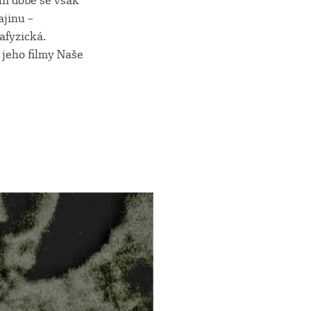
dní době se však
ajinu –
afyzická.
 jeho filmy Naše