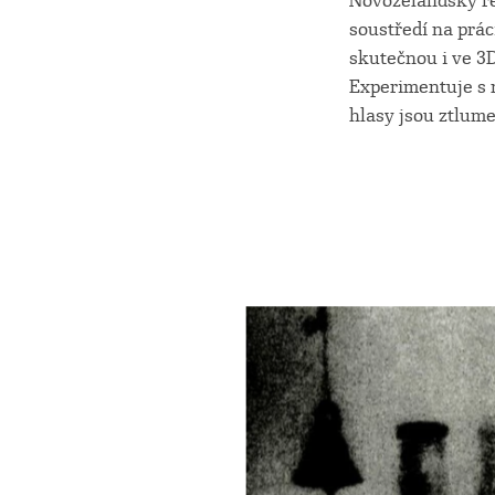
Novozélandský rež
soustředí na prác
skutečnou i ve 3D
Experimentuje s 
hlasy jsou ztlume