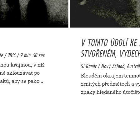
V TOMTO ÚDOLÍ KE 
STVOŘENÉM, VYDEC
e / 2014 / 9 min. 50 sec.
SJ Ramir / Nový Zéland, Austráli
nou krajinou, v níž
ně sklouzávat po
Bloudění okrajem temnot
aků, aby se pako
...
zrnitých předmětech a v
znaky hledaného útočišt