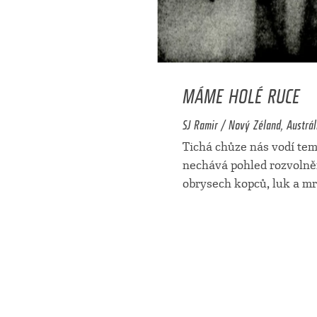
MÁME HOLÉ RUCE
SJ Ramir / Nový Zéland, Austráli
Tichá chůze nás vodí tem
nechává pohled rozvolně
obrysech kopců, luk a mr