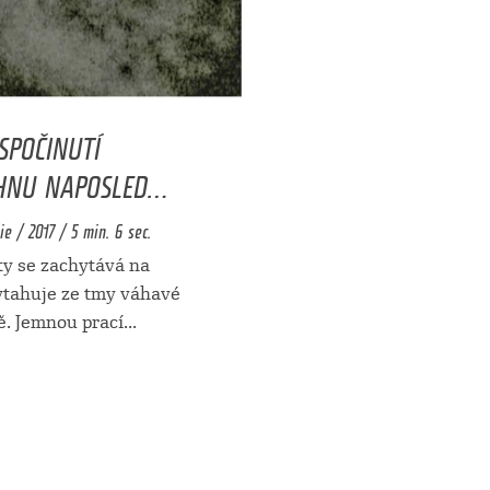
SPOČINUTÍ
HNU NAPOSLED…
e / 2017 / 5 min. 6 sec.
y se zachytává na
ytahuje ze tmy váhavé
ě. Jemnou prací
...