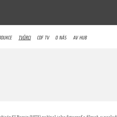
U
ODUKCE
TVŮRCI
CDF TV
O NÁS
AV HUB