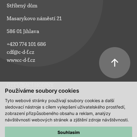
Stříbrný dům
Masarykovo náměstí 21
586 01 Jihlava
+420 774 101 686
cdf@c-d-f.cz
www.c-d-f.cz
OTEVÍRACÍ HODINY
Používáme soubory cookies
Po–Pá:
10.00–18.00
Tyto webové stránky používají soubory cookies a další
So:
na požádání
sledovací nástroje s cílem vylepšení uživatelského prostředí,
Ne:
na požádání
zobrazení přizpůsobeného obsahu a reklam, analýzy
návštěvnosti webových stránek a zjištění zdroje návštěvnosti.
Polední pauza ve všední dny a v sobotu 13:00 - 14:00.
Souhlasím