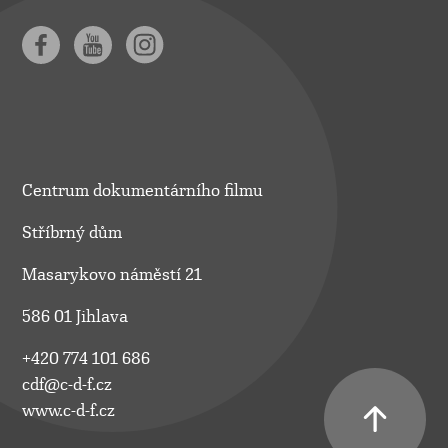
Centrum dokumentárního filmu
Stříbrný dům
Masarykovo náměstí 21
586 01 Jihlava
+420 774 101 686
cdf@c-d-f.cz
www.c-d-f.cz