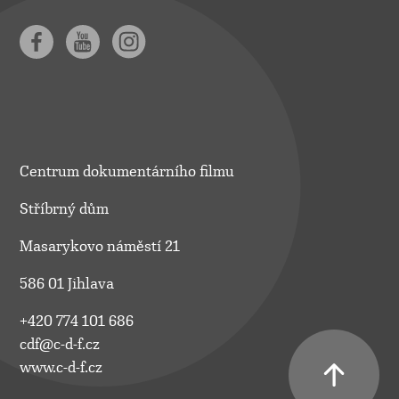
Centrum dokumentárního filmu
Stříbrný dům
Masarykovo náměstí 21
586 01 Jihlava
+420 774 101 686
cdf@c-d-f.cz
www.c-d-f.cz