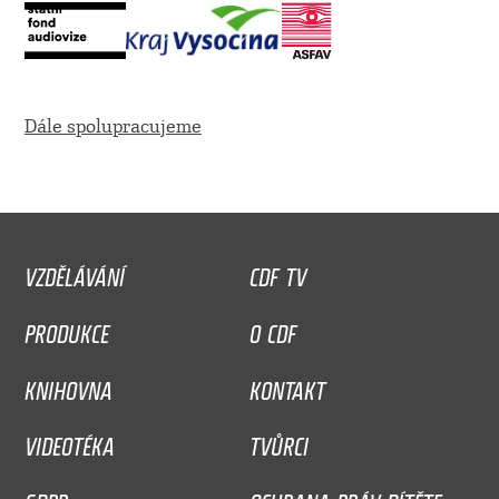
Dále spolupracujeme
VZDĚLÁVÁNÍ
CDF TV
PRODUKCE
O CDF
KNIHOVNA
KONTAKT
VIDEOTÉKA
TVŮRCI
GDPR
OCHRANA PRÁV DÍTĚTE