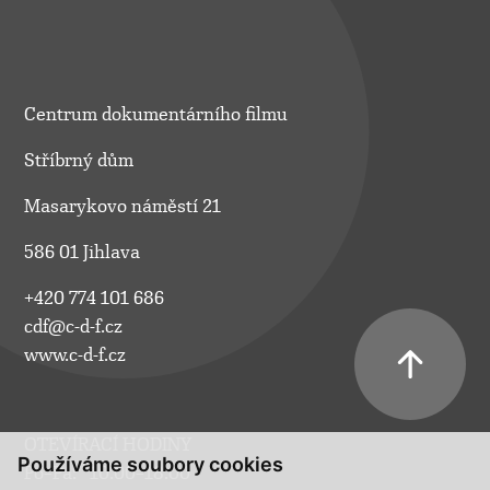
Centrum dokumentárního filmu
Stříbrný dům
Masarykovo náměstí 21
586 01 Jihlava
+420 774 101 686
cdf@c-d-f.cz
www.c-d-f.cz
OTEVÍRACÍ HODINY
Používáme soubory cookies
Po–Pá:
10.00–18.00