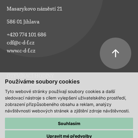
Masarykovo náměstí 21
586 01 Jihlava
+420 774 101 686
cdf@c-d-f.cz
www.c-d-f.cz
OTEVÍRACÍ HODINY
Používáme soubory cookies
Po–Pá:
10.00–18.00
Tyto webové stránky používají soubory cookies a další
So:
na požádání
sledovací nástroje s cílem vylepšení uživatelského prostředí,
Ne:
na požádání
zobrazení přizpůsobeného obsahu a reklam, analýzy
návštěvnosti webových stránek a zjištění zdroje návštěvnosti.
Polední pauza ve všední dny a v sobotu 13:00 - 14:00.
Souhlasím
Upravit mé předvolby