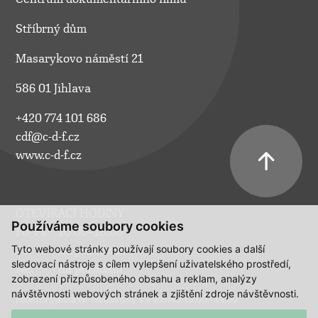
Stříbrný dům
Masarykovo náměstí 21
586 01 Jihlava
+420 774 101 686
cdf@c-d-f.cz
www.c-d-f.cz
OTEVÍRACÍ HODINY
Používáme soubory cookies
Po–Pá:
10.00–18.00
Tyto webové stránky používají soubory cookies a další
So:
na požádání
sledovací nástroje s cílem vylepšení uživatelského prostředí,
Ne:
na požádání
zobrazení přizpůsobeného obsahu a reklam, analýzy
návštěvnosti webových stránek a zjištění zdroje návštěvnosti.
Polední pauza ve všední dny a v sobotu 13:00 - 14:00.