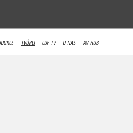
U
ODUKCE
TVŮRCI
CDF TV
O NÁS
AV HUB