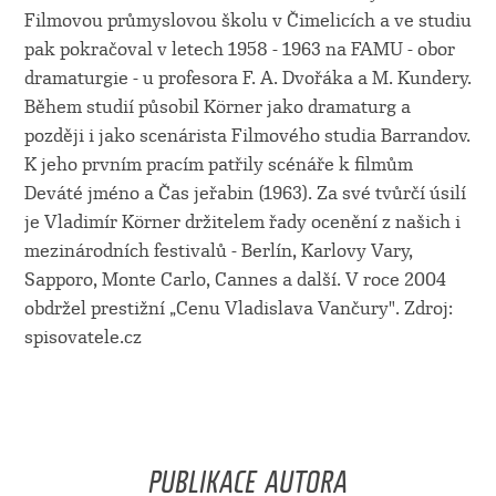
Filmovou průmyslovou školu v Čimelicích a ve studiu
pak pokračoval v letech 1958 - 1963 na FAMU - obor
dramaturgie - u profesora F. A. Dvořáka a M. Kundery.
Během studií působil Körner jako dramaturg a
později i jako scenárista Filmového studia Barrandov.
K jeho prvním pracím patřily scénáře k filmům
Deváté jméno a Čas jeřabin (1963). Za své tvůrčí úsilí
je Vladimír Körner držitelem řady ocenění z našich i
mezinárodních festivalů - Berlín, Karlovy Vary,
Sapporo, Monte Carlo, Cannes a další. V roce 2004
obdržel prestižní „Cenu Vladislava Vančury". Zdroj:
spisovatele.cz
PUBLIKACE AUTORA