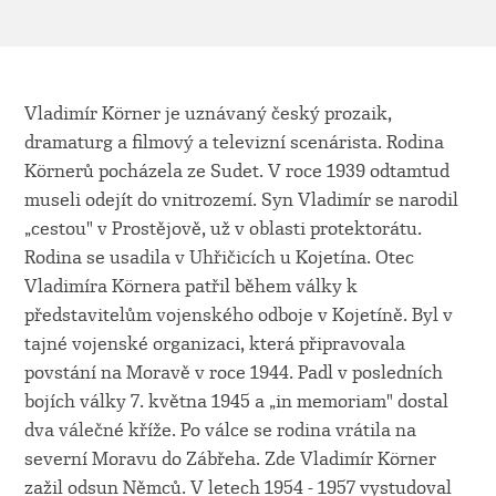
Vladimír Körner je uznávaný český prozaik,
dramaturg a filmový a televizní scenárista. Rodina
Körnerů pocházela ze Sudet. V roce 1939 odtamtud
museli odejít do vnitrozemí. Syn Vladimír se narodil
„cestou" v Prostějově, už v oblasti protektorátu.
Rodina se usadila v Uhřičicích u Kojetína. Otec
Vladimíra Körnera patřil během války k
představitelům vojenského odboje v Kojetíně. Byl v
tajné vojenské organizaci, která připravovala
povstání na Moravě v roce 1944. Padl v posledních
bojích války 7. května 1945 a „in memoriam" dostal
dva válečné kříže. Po válce se rodina vrátila na
severní Moravu do Zábřeha. Zde Vladimír Körner
zažil odsun Němců. V letech 1954 - 1957 vystudoval