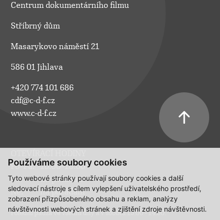
Centrum dokumentárního filmu
Stříbrný dům
Masarykovo náměstí 21
586 01 Jihlava
+420 774 101 686
cdf@c-d-f.cz
www.c-d-f.cz
OTEVÍRACÍ HODINY
Používáme soubory cookies
Po–Pá:
10.00–18.00
Tyto webové stránky používají soubory cookies a další
So:
na požádání
sledovací nástroje s cílem vylepšení uživatelského prostředí,
Ne:
na požádání
zobrazení přizpůsobeného obsahu a reklam, analýzy
návštěvnosti webových stránek a zjištění zdroje návštěvnosti.
Polední pauza ve všední dny a v sobotu 13:00 - 14:00.