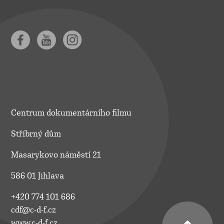
Centrum dokumentárního filmu
Stříbrný dům
Masarykovo náměstí 21
586 01 Jihlava
+420 774 101 686
cdf@c-d-f.cz
www.c-d-f.cz