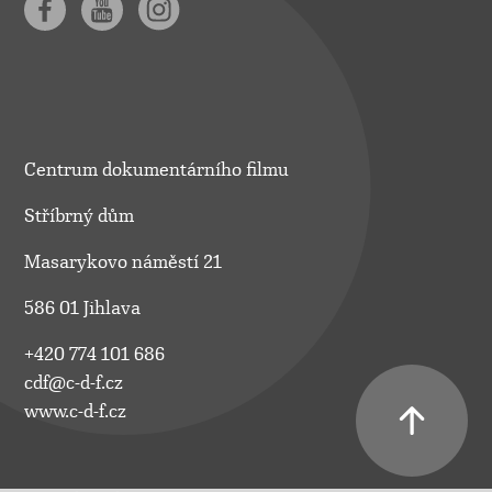
Centrum dokumentárního filmu
Stříbrný dům
Masarykovo náměstí 21
586 01 Jihlava
+420 774 101 686
cdf@c-d-f.cz
www.c-d-f.cz