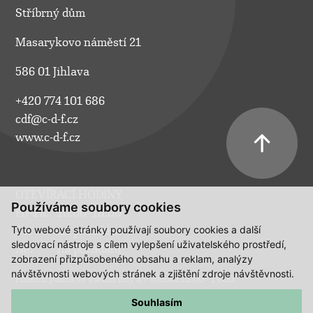
Stříbrný dům
Masarykovo náměstí 21
586 01 Jihlava
+420 774 101 686
cdf@c-d-f.cz
www.c-d-f.cz
OTEVÍRACÍ HODINY
Používáme soubory cookies
Po–Pá:
10.00–18.00
Tyto webové stránky používají soubory cookies a další
So:
na požádání
sledovací nástroje s cílem vylepšení uživatelského prostředí,
Ne:
na požádání
zobrazení přizpůsobeného obsahu a reklam, analýzy
návštěvnosti webových stránek a zjištění zdroje návštěvnosti.
Polední pauza ve všední dny a v sobotu 13:00 - 14:00.
Souhlasím