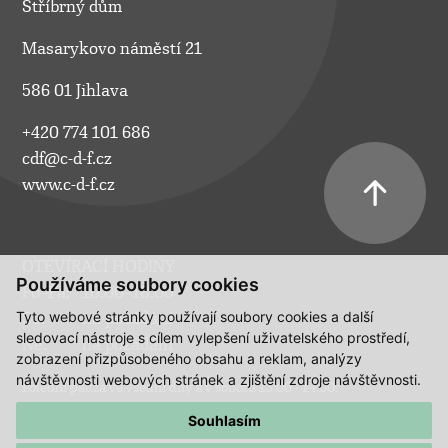
Stříbrný dům
Masarykovo náměstí 21
586 01 Jihlava
+420 774 101 686
cdf@c-d-f.cz
www.c-d-f.cz
OTEVÍRACÍ HODINY
Používáme soubory cookies
Po–Pá:
10.00–18.00
Tyto webové stránky používají soubory cookies a další
So:
na požádání
sledovací nástroje s cílem vylepšení uživatelského prostředí,
Ne:
na požádání
zobrazení přizpůsobeného obsahu a reklam, analýzy
návštěvnosti webových stránek a zjištění zdroje návštěvnosti.
Polední pauza ve všední dny a v sobotu 13:00 - 14:00.
Souhlasím