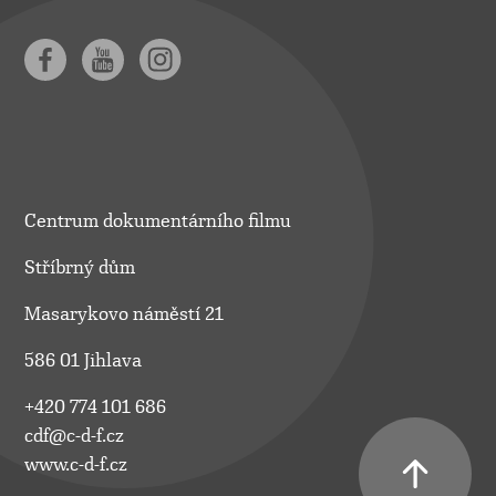
Centrum dokumentárního filmu
Stříbrný dům
Masarykovo náměstí 21
586 01 Jihlava
+420 774 101 686
cdf@c-d-f.cz
www.c-d-f.cz