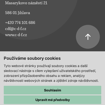
Masarykovo náměstí 21
586 01 Jihlava
+420 774 101 686
cdf@c-d-f.cz
www.c-d-f.cz
OTEVÍRACÍ HODINY
Používáme soubory cookies
Po–Pá:
10.00–18.00
Tyto webové stránky používají soubory cookies a další
So:
na požádání
sledovací nástroje s cílem vylepšení uživatelského prostředí,
Ne:
na požádání
zobrazení přizpůsobeného obsahu a reklam, analýzy
návštěvnosti webových stránek a zjištění zdroje návštěvnosti.
Polední pauza ve všední dny a v sobotu 13:00 - 14:00.
Souhlasím
Upravit mé předvolby