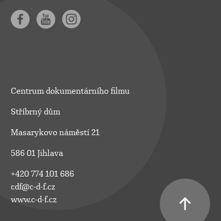
Centrum dokumentárního filmu
Stříbrný dům
Masarykovo náměstí 21
586 01 Jihlava
+420 774 101 686
cdf@c-d-f.cz
www.c-d-f.cz