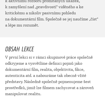
k aktivnímu rozboru promítaných ukázek,
k zamyšlení nad „pravdivostí“ viděného a ke
kritickému a nikoliv pasivnímu pohledu
na dokumentární film. Společně se jej naučíme „číst“
a lépe mu rozumět.
OBSAH LEKCE
V první lekci si v rámci skupinové práce společně
odkryjeme a vysvětlíme definici pojmů jako
dokumentární film, realita, objektivita, fikce,
autenticita atd. a nabouráme tak obecně vžité
představy. Následně společně pojmenujeme šest
prostředků, jimiž lze filmem zachycovat a zároveň
manipulovat realitu.