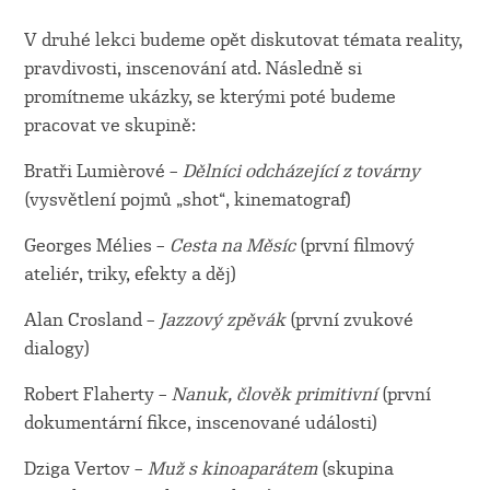
V druhé lekci budeme opět diskutovat témata reality,
pravdivosti, inscenování atd. Následně si
promítneme ukázky, se kterými poté budeme
pracovat ve skupině:
Bratři Lumièrové –
Dělníci odcházející z továrny
(vysvětlení pojmů „shot“, kinematograf)
Georges Mélies –
Cesta na Měsíc
(první filmový
ateliér, triky, efekty a děj)
Alan Crosland –
Jazzový zpěvák
(první zvukové
dialogy)
Robert Flaherty –
Nanuk, člověk primitivní
(první
dokumentární fikce, inscenované události)
Dziga Vertov –
Muž s kinoaparátem
(skupina