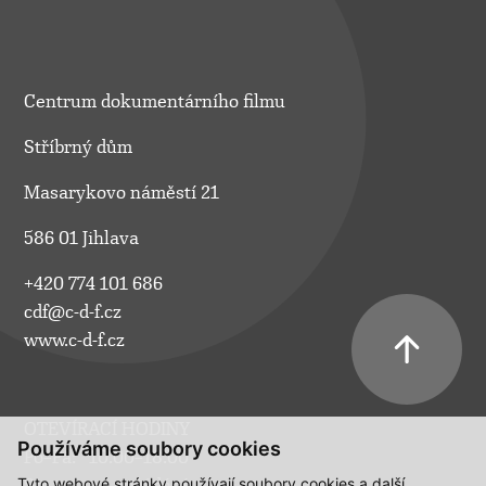
Centrum dokumentárního filmu
Stříbrný dům
Masarykovo náměstí 21
586 01 Jihlava
+420 774 101 686
cdf@c-d-f.cz
www.c-d-f.cz
OTEVÍRACÍ HODINY
Používáme soubory cookies
Po–Pá:
10.00–18.00
Tyto webové stránky používají soubory cookies a další
So:
na požádání