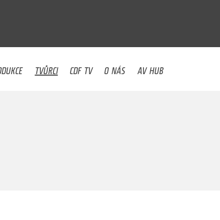
U
ODUKCE
TVŮRCI
CDF TV
O NÁS
AV HUB