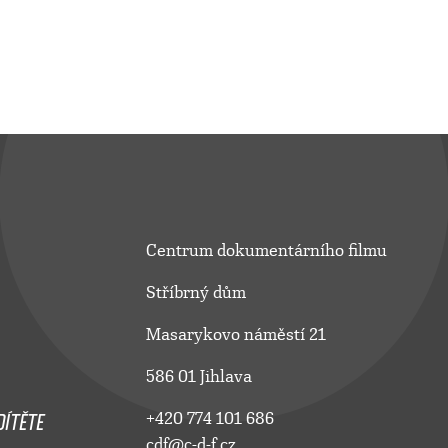
Centrum dokumentárního filmu
Stříbrný dům
Masarykovo náměstí 21
586 01 Jihlava
ÍTĚTE
+420 774 101 686
cdf@c-d-f.cz